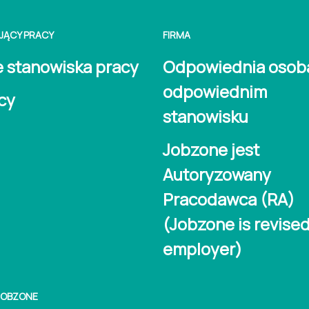
JĄCY PRACY
FIRMA
 stanowiska pracy
Odpowiednia osob
odpowiednim
cy
stanowisku
Jobzone jest
Autoryzowany
Pracodawca (RA)
(Jobzone is revise
employer)
 JOBZONE