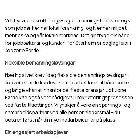
Vi tilbyr alle rekrutterings- og bemanningstenester og vi
som jobbar her har lokal forankring, og kjenner miljøet,
menneska og vår lokale marknad. Det gir tryggleik både
for jobbsøkarar og kundar. Tor Starheim er dagleg leiar i
Jobzone Førde.
Fleksible bemanningsløysingar
Næringslivet krev i dag fleksible bemanningsløysingar.
Jobzone Førde kan levere medarbeidarar til både korte
og lange vikariat innanfor dei fleste bransjar. Jobzone
Førde kan også vere rådgjevar i rekrutteringsprosessen
ved faste tilsettingar. Vi ynskjer å vere en sparrings- og
samarbeidspartnar ved alle personalspørsmål – du
betaler først når din nye medarbeidar er på plass.
Ein engasjert arbeidsgjevar