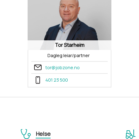
Tor Starheim
Dagleg leiar/partner
tor@jobzone.no
401 23 500
Helse