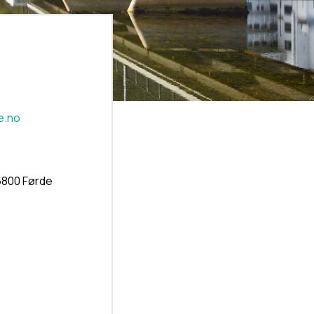
e.no
6800 Førde