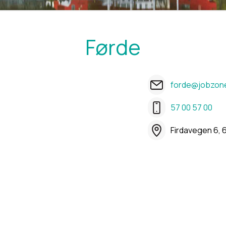
Førde
forde@jobzon
57 00 57 00
Firdavegen 6, 