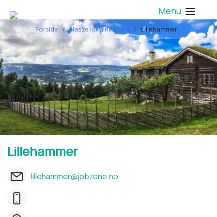
Menu
Forside
Nasze lokalne biura
Lillehammer
Lillehammer
lillehammer@jobzone.no