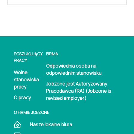
POSZUKUJĄCY
FIRMA
PRACY
Odpowiednia osoba na
Wolne
odpowiednim stanowisku
stanowiska
Jobzone jest Autoryzowany
pracy
Pracodawca (RA) (Jobzone is
O pracy
revised employer)
O FIRMIE JOBZONE
Nasze lokalne biura