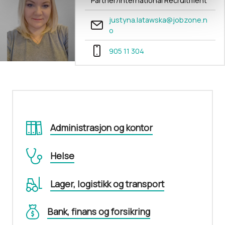
Partner/International Recruitment
justyna.latawska@jobzone.n
o
905 11 304
Administrasjon og kontor
Helse
Lager, logistikk og transport
Bank, finans og forsikring