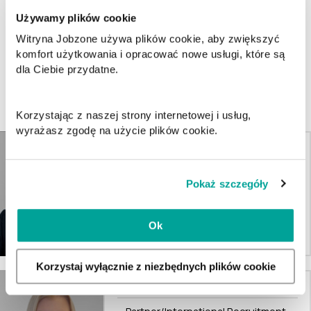
Używamy plików cookie
Witryna Jobzone używa plików cookie, aby zwiększyć
komfort użytkowania i opracować nowe usługi, które są
dla Ciebie przydatne.
Kontaktpersoner
Lillehammer
Korzystając z naszej strony internetowej i usług,
wyrażasz zgodę na użycie plików cookie.
Tore Kongstein
Daglig leder
Pokaż szczegóły
tore@jobzone.no
Ok
957 09 399
Korzystaj wyłącznie z niezbędnych plików cookie
Justyna Latawska