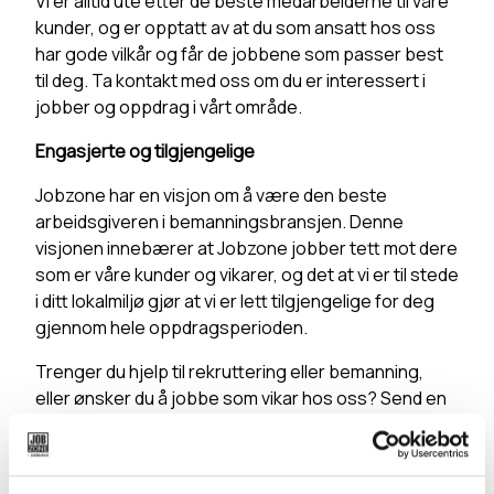
Vi er alltid ute etter de beste medarbeiderne til våre
kunder, og er opptatt av at du som ansatt hos oss
har gode vilkår og får de jobbene som passer best
til deg. Ta kontakt med oss om du er interessert i
jobber og oppdrag i vårt område.
Engasjerte og tilgjengelige
Jobzone har en visjon om å være den beste
arbeidsgiveren i bemanningsbransjen. Denne
visjonen innebærer at Jobzone jobber tett mot dere
som er våre kunder og vikarer, og det at vi er til stede
i ditt lokalmiljø gjør at vi er lett tilgjengelige for deg
gjennom hele oppdragsperioden.
Trenger du hjelp til rekruttering eller bemanning,
eller ønsker du å jobbe som vikar hos oss? Send en
mail til
lillehammer@jobzone.no
eller
ta kontakt med
en av våre konsulenter.