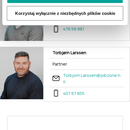
Partner
Korzystaj wyłącznie z niezbędnych plików cookie
ian.engevik@jobzone.no
476 59 981
Torbjørn Larssen
Partner
Torbjorn.Larssen@jobzone.n
o
407 67 855