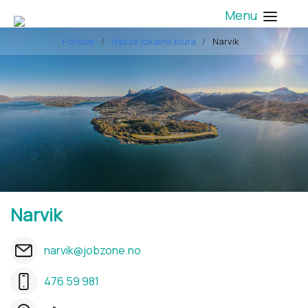
Menu
Forside
Nasze lokalne biura
Narvik
Narvik
narvik@jobzone.no
476 59 981