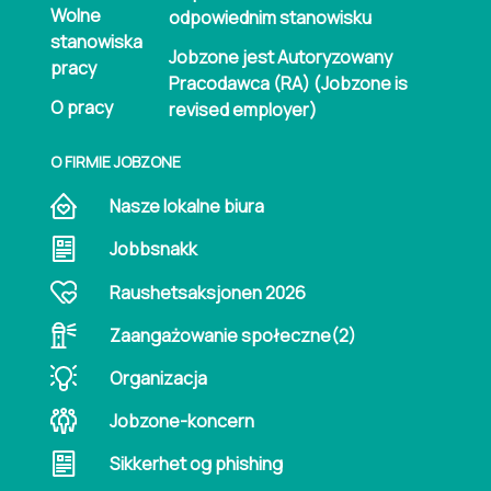
Wolne
odpowiednim stanowisku
stanowiska
Jobzone jest Autoryzowany
pracy
Pracodawca (RA) (Jobzone is
O pracy
revised employer)
O FIRMIE JOBZONE
Nasze lokalne biura
Jobbsnakk
Raushetsaksjonen 2026
Zaangażowanie społeczne(2)
Organizacja
Jobzone-koncern
Sikkerhet og phishing