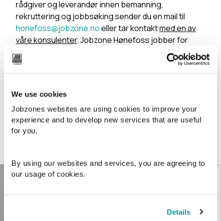
rådgiver og leverandør innen bemanning,
rekruttering og jobbsøking sender du en mail til
honefoss@jobzone.no
eller tar kontakt
med en av
våre konsulenter
. Jobzone Hønefoss jobber for
deg!
We use cookies
Jobzones websites are using cookies to improve your
experience and to develop new services that are useful
Kontaktpersoner
for you.
Hønefoss
By using our websites and services, you are agreeing to
Jan Kenneth Berntsen
our usage of cookies.
Daglig leder
Details
jan.kenneth.berntsen@jobzo