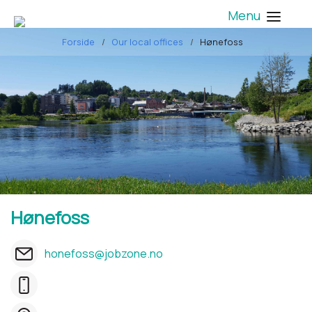
Menu
Forside
Our local offices
Hønefoss
Hønefoss
honefoss@jobzone.no