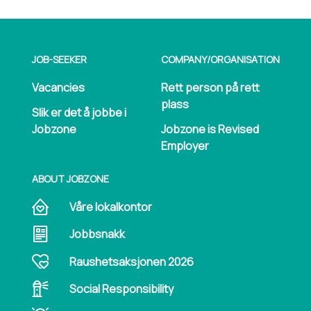
JOB-SEEKER
COMPANY/​ORGANISATION
Vacancies
Rett person på rett
plass
Slik er det å jobbe i
Jobzone
Jobzone is Revised
Employer
ABOUT JOBZONE
Våre lokalkontor
Jobbsnakk
Raushetsaksjonen 2026
Social Responsibility