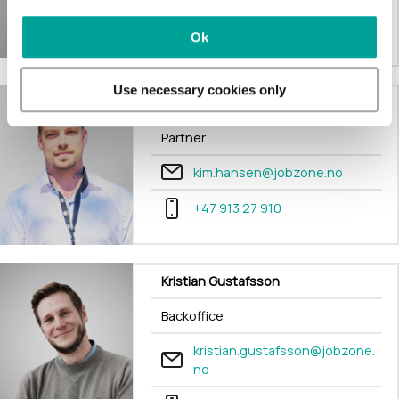
ne.no
Ok
400 59 009
Use necessary cookies only
Kim Andre Hansen
Partner
kim.hansen@jobzone.no
+47 913 27 910
Kristian Gustafsson
Backoffice
kristian.gustafsson@jobzone.
no