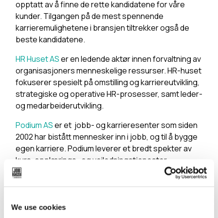
opptatt av å finne de rette kandidatene for våre
kunder. Tilgangen på de mest spennende
karrieremulighetene i bransjen tiltrekker også de
beste kandidatene.
HR Huset AS
er en ledende aktør innen forvaltning av
organisasjoners menneskelige ressurser. HR-huset
fokuserer spesielt på omstilling og karriereutvikling,
strategiske og operative HR-prosesser, samt leder-
og medarbeiderutvikling.
Podium AS
er et jobb- og karrieresenter som siden
2002 har bistått mennesker inn i jobb, og til å bygge
egen karriere. Podium leverer et bredt spekter av
kurs, opplærings- og veiledningstjenester.
Hovedkontoret er i Nydalen i Oslo,
og vi er lokalisert med 15 avdelinger på Østlandet
med ca. 100 medarbeidere.
We use cookies
Nordic Care AS
er en nasjonal og toneangivende