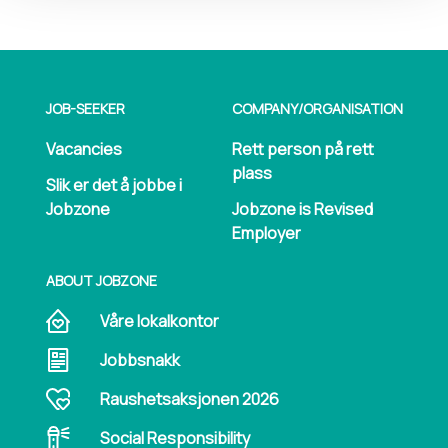
JOB-SEEKER
COMPANY/​ORGANISATION
Vacancies
Rett person på rett
plass
Slik er det å jobbe i
Jobzone
Jobzone is Revised
Employer
ABOUT JOBZONE
Våre lokalkontor
Jobbsnakk
Raushetsaksjonen 2026
Social Responsibility