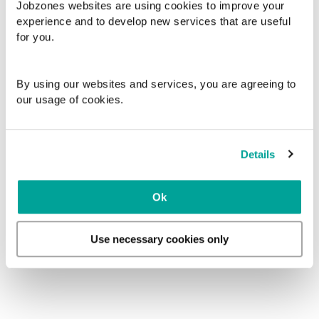
Jobzones websites are using cookies to improve your
tjenesteleverandør innen Helse- og
experience and to develop new services that are useful
Omsorgssektoren, med hovedkontor i Oslo. Nordic
for you.
Care er spesialister på formidling av
personalressurser til både primær- og
spesialisthelsetjenesten, hvorpå selskapet har
By using our websites and services, you are agreeing to
rammeavtaler med over 100 kommuner og
our usage of cookies.
helseforetak i hele Norge. Utover generelle
rekrutterings- og bemanningstjenester, har
selskapet også et tydelig tjenestetilbud med
Details
oppdrag innen såkalte "vedtaksbaserte" tjenester
(1:1/2:1- oppdrag i hjemmet eller på institusjon),
Ok
samt hjemmehjelp og BPA.
Use necessary cookies only