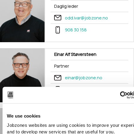
Daglig leder
odd.ivar@jobzone.no
908 30 158
Einar Alf Støversteen
Partner
einar@jobzone.no
952 46 661
Håkon Hjellbakk
We use cookies
Jobzones websites are using cookies to improve your exper
Partner
and to develop new services that are useful for you.