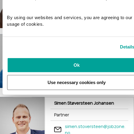
hakon.hjellbakk@jobzone.no
416 71 621
By using our websites and services, you are agreeing to our
usage of cookies.
Andreas Hjellbakk
Detail
Partner
andreas.hjellbakk@jobzone.n
Ok
o
947 86 318
Use necessary cookies only
Simen Støversteen Johansen
Partner
simen.stoversteen@jobzone.
no