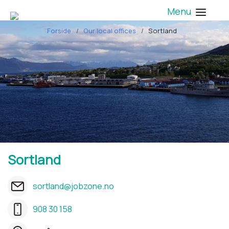
Menu
Forside
Our local offices
Sortland
Sortland
sortland@jobzone.no
908 30 158