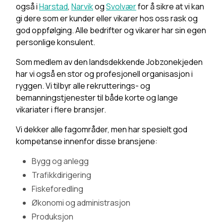
også i
Harstad
,
Narvik
og
Svolvær
for å sikre at vi kan
gi dere som er kunder eller vikarer hos oss rask og
god oppfølging. Alle bedrifter og vikarer har sin egen
personlige konsulent.
Som medlem av den landsdekkende Jobzonekjeden
har vi også en stor og profesjonell organisasjon i
ryggen. Vi tilbyr alle rekrutterings- og
bemanningstjenester til både korte og lange
vikariater i flere bransjer.
Vi dekker alle fagområder, men har spesielt god
kompetanse innenfor disse bransjene:
Bygg og anlegg
Trafikkdirigering
Fiskeforedling
Økonomi og administrasjon
Produksjon