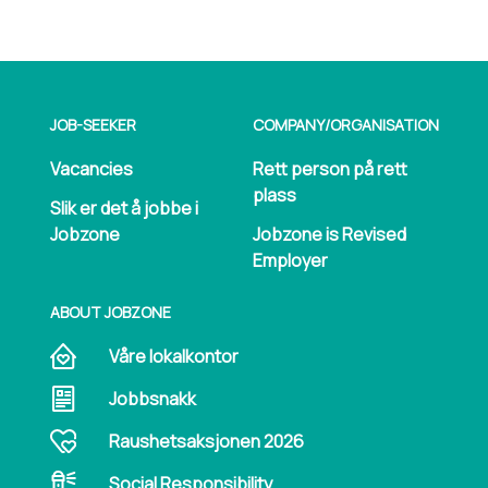
JOB-SEEKER
COMPANY/​ORGANISATION
Vacancies
Rett person på rett
plass
Slik er det å jobbe i
Jobzone
Jobzone is Revised
Employer
ABOUT JOBZONE
Våre lokalkontor
Jobbsnakk
Raushetsaksjonen 2026
Social Responsibility