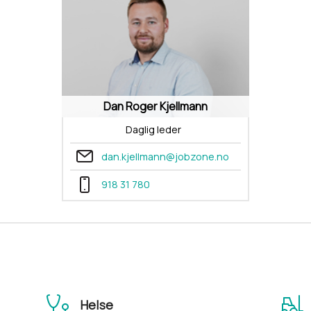
Dan Roger Kjellmann
Daglig leder
dan.kjellmann@jobzone.no
918 31 780
Helse