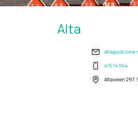
Alta
alta@jobzone.
415 14 044
Altaveien 297, 