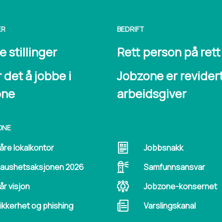
ER
BEDRIFT
 stillinger
Rett person på rett
r det å jobbe i
Jobzone er revider
one
arbeidsgiver
ONE
åre lokalkontor
Jobbsnakk
aushetsaksjonen 2026
Samfunnsansvar
år visjon
Jobzone-konsernet
ikkerhet og phishing
Varslingskanal