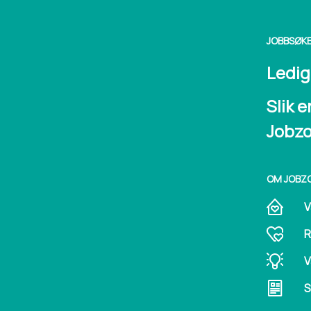
JOBBSØK
Ledige
Slik e
Jobz
OM JOBZ
V
R
V
S