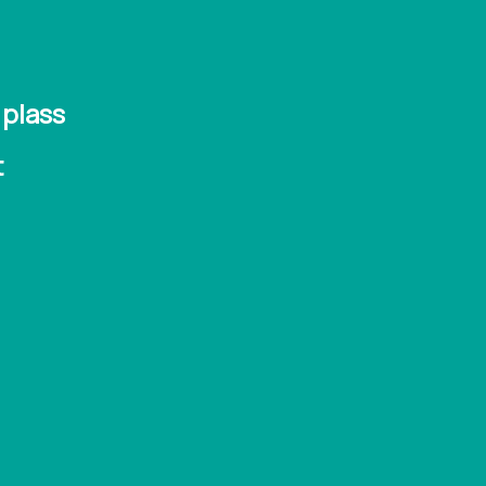
 plass
t