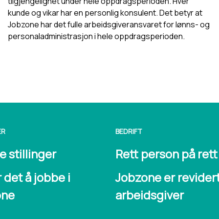
tilgjengelighet under hele oppdragsperioden. Hver
kunde og vikar har en personlig konsulent. Det betyr at
Jobzone har det fulle arbeidsgiveransvaret for lønns- og
personaladministrasjon i hele oppdragsperioden.
ER
BEDRIFT
 stillinger
Rett person på rett
r det å jobbe i
Jobzone er revider
one
arbeidsgiver