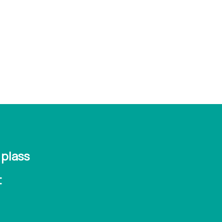
 plass
t