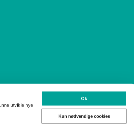
Ok
unne utvikle nye
andakerveien 114B, Oslo
Kun nødvendige cookies
.