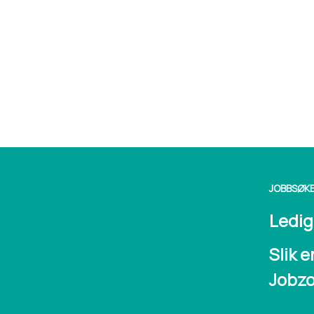
JOBBSØK
Ledige
Slik e
Jobz