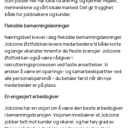
som jobber her har lokal forankring, og kjenner miljøet,
menneskene og vårt lokale marked. Det gir trygghet
både for jobbsøkere og kunder.
Fleksible bemanningsløsninger
Næringslivet krever i dag fleksible bemanningsløsninger.
Jobzone Østfold kan levere medarbeidere til både korte
og lange vikariater innenfor de fleste bransjer. Jobzone
Østfold kan også være rådgiver i
rekrutteringsprosessen ved faste ansettelser. Vi
ønsker å være en sparrings- og samarbeidspartner ved
alle personalspørsmål – du betaler først når din nye
medarbeider er på plass.
En engasjert arbeidsgiver
Jobzone har en visjon om å være den beste arbeidsgiver
i bemanningsbransjen. Visjonen innebærer at Jobzone
jobber tett mot kunder og vikarer, og har høy grad av