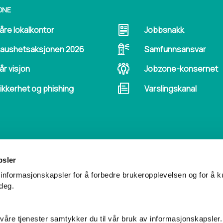
ONE
åre lokalkontor
Jobbsnakk
aushetsaksjonen 2026
Samfunnsansvar
år visjon
Jobzone-konsernet
ikkerhet og phishing
Varslingskanal
psler
I SOSIALE MEDIER
KONTAKT OSS
informasjonskapsler for å forbedre brukeropplevelsen og for å k
 deg.
21 52 64 00
S
våre tjenester samtykker du til vår bruk av informasjonskapsler