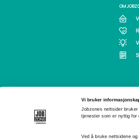
OM JOBZ
V
R
V
S
Vi bruker informasjonska
FØLG OSS 
Jobzones nettsider bruker 
tjenester som er nyttig for
Ved å bruke nettsidene og 