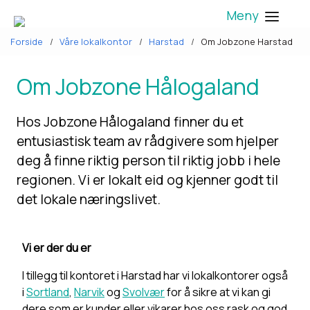
Meny
Forside
Våre lokalkontor
Harstad
Om Jobzone Harstad
Om Jobzone Hålogaland
Hos Jobzone Hålogaland finner du et
entusiastisk team av rådgivere som hjelper
deg å finne riktig person til riktig jobb i hele
regionen. Vi er lokalt eid og kjenner godt til
det lokale næringslivet.
Vi er der du er
I tillegg til kontoret i Harstad har vi lokalkontorer også
i
Sortland
,
Narvik
og
Svolvær
for å sikre at vi kan gi
dere som er kunder eller vikarer hos oss rask og god