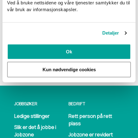
Ved å bruke nettsidene og våre tjenester samtykker du til
Trenger du hjelp til rekruttering eller bemanning,
vår bruk av informasjonskapsler.
eller ønsker du å jobbe som vikar hos oss? Send en
mail til
Harstad@jobzone.no
,
Sortland@jobzone.no
,
Narvik@jobzone.no
,
Detaljer
Lofoten@jobzone.no
eller
ta kontakt med en av våre
konsulenter.
Ok
Kun nødvendige cookies
JOBBSØKER
BEDRIFT
Ledige stillinger
Rett person på rett
plass
Slik er det å jobbe i
Jobzone
Jobzone er revidert