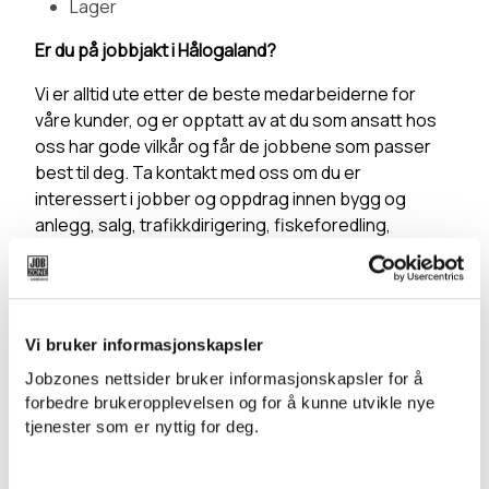
Lager
Er du på jobbjakt i Hålogaland?
Vi er alltid ute etter de beste medarbeiderne for
våre kunder, og er opptatt av at du som ansatt hos
oss har gode vilkår og får de jobbene som passer
best til deg. Ta kontakt med oss om du er
interessert i jobber og oppdrag innen bygg og
anlegg, salg, trafikkdirigering, fiskeforedling,
økonomi, administrasjon, produksjon eller lager.
Engasjerte og tilgjengelige
Jobzone har en visjon om å være den beste
Vi bruker informasjonskapsler
arbeidsgiveren i bemanningsbransjen. Visjonen
Jobzones nettsider bruker informasjonskapsler for å
innebærer at Jobzone jobber tett mot dere som er
forbedre brukeropplevelsen og for å kunne utvikle nye
våre kunder og vikarer, og det at vi er til stede i ditt
tjenester som er nyttig for deg.
lokalmiljø gjør at vi er lett tilgjengelige for deg
gjennom hele oppdragsperioden.