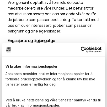
Vi er genuint opptatt av å formidle de beste
medarbeidere til alle våre kunder. Det betyr alt for
oss at du som ansatt hos oss har gode vilkår og får
de jobbene som passer best til deg. Ta kontakt med
oss om du er interessert i jobber som passer din
bakgrunn og dine egenskaper.
Engasjerte og tilgjengelige
Jobzones visjon er å være den beste
arbeidsgiveren i bemanningsbransjen. Visjonen
innebærer at vi jobber tett sammen med våre
Vi bruker informasjonskapsler
kunder og vikarer. Vi er til stede i ditt lokalmiljø, lett
tilgjengelige og kontinuerlig parat til å gjøre de
Jobzones nettsider bruker informasjonskapsler for å
beste tilpasninger for å møte kundens og vikarens
forbedre brukeropplevelsen og for å kunne utvikle nye
behov og ønsker.
tjenester som er nyttig for deg.
Når det er behov for en entusiastisk og profesjonell
rådgiver og leverandør innen bemanning,
Ved å bruke nettsidene og våre tjenester samtykker du til
rekruttering og jobbsøking sender du en mail til
vår bruk av informasjonskapsler.