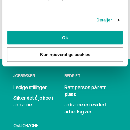
honefoss@jobzone.no
eller tar kontakt
med en av
våre konsulenter
. Jobzone Hønefoss jobber for
deg!
Detaljer
Ok
Kun nødvendige cookies
JOBBSØKER
BEDRIFT
Ledige stillinger
Rett person på rett
plass
Slik er det å jobbe i
Jobzone
Jobzone er revidert
arbeidsgiver
OM JOBZONE