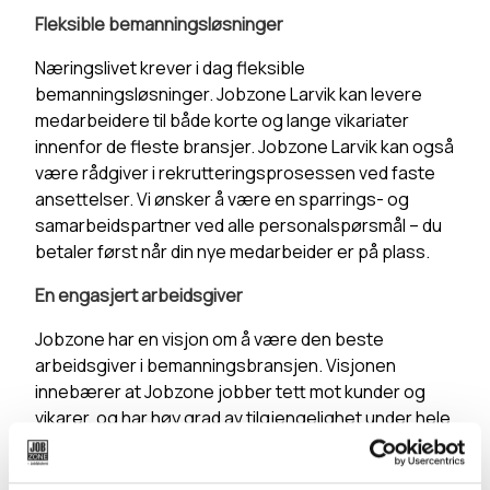
Fleksible bemanningsløsninger
Næringslivet krever i dag fleksible
bemanningsløsninger. Jobzone Larvik kan levere
medarbeidere til både korte og lange vikariater
innenfor de fleste bransjer. Jobzone Larvik kan også
være rådgiver i rekrutteringsprosessen ved faste
ansettelser. Vi ønsker å være en sparrings- og
samarbeidspartner ved alle personalspørsmål – du
betaler først når din nye medarbeider er på plass.
En engasjert arbeidsgiver
Jobzone har en visjon om å være den beste
arbeidsgiver i bemanningsbransjen. Visjonen
innebærer at Jobzone jobber tett mot kunder og
vikarer, og har høy grad av tilgjengelighet under hele
oppdragsperioden. Hver kunde og vikar har en
personlig konsulent. Det betyr at Jobzone har det