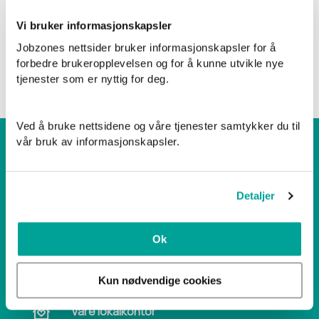
fulle arbeidsgiveransvaret for lønns- og
personaladministrasjon i hele oppdragsperioden.
Vi bruker informasjonskapsler
Jobzones nettsider bruker informasjonskapsler for å
forbedre brukeropplevelsen og for å kunne utvikle nye
tjenester som er nyttig for deg.
Ved å bruke nettsidene og våre tjenester samtykker du til
vår bruk av informasjonskapsler.
JOBBSØKER
BEDRIFT
Ledige stillinger
Rett person på rett
Detaljer
plass
Slik er det å jobbe i
Jobzone
Jobzone er revidert
Ok
arbeidsgiver
Kun nødvendige cookies
OM JOBZONE
Våre lokalkontor