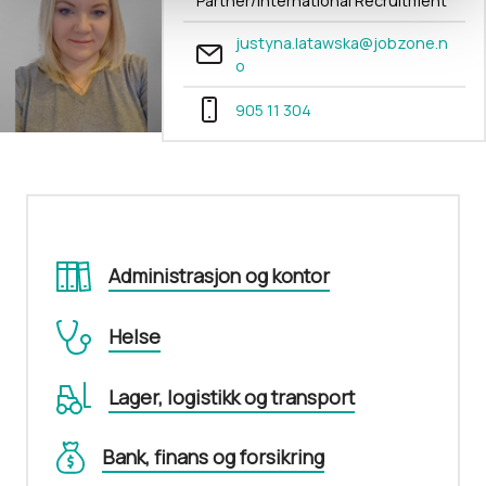
Partner/International Recruitment
justyna.latawska@jobzone.n
o
905 11 304
Administrasjon og kontor
Helse
Lager, logistikk og transport
Bank, finans og forsikring