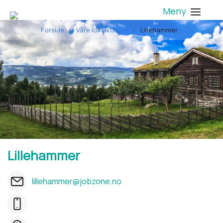
Meny
Forside
Våre lokalkontor
Lillehammer
Lillehammer
lillehammer@jobzone.no