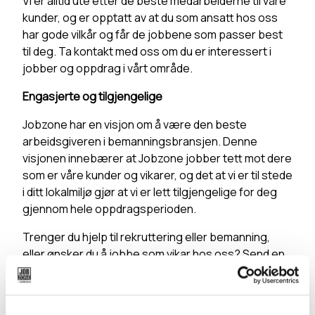
Vi er alltid ute etter de beste medarbeiderne til våre
kunder, og er opptatt av at du som ansatt hos oss
har gode vilkår og får de jobbene som passer best
til deg. Ta kontakt med oss om du er interessert i
jobber og oppdrag i vårt område.
Engasjerte og tilgjengelige
Jobzone har en visjon om å være den beste
arbeidsgiveren i bemanningsbransjen. Denne
visjonen innebærer at Jobzone jobber tett mot dere
som er våre kunder og vikarer, og det at vi er til stede
i ditt lokalmiljø gjør at vi er lett tilgjengelige for deg
gjennom hele oppdragsperioden.
Trenger du hjelp til rekruttering eller bemanning,
eller ønsker du å jobbe som vikar hos oss? Send en
mail til
lillehammer@jobzone.no
eller
ta kontakt med
en av våre konsulenter.