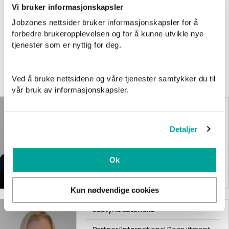
Vi bruker informasjonskapsler
Jobzones nettsider bruker informasjonskapsler for å
forbedre brukeropplevelsen og for å kunne utvikle nye
tjenester som er nyttig for deg.
Kontaktpersoner
Lillehammer
Ved å bruke nettsidene og våre tjenester samtykker du til
vår bruk av informasjonskapsler.
Tore Kongstein
Daglig leder
Detaljer
tore@jobzone.no
Ok
957 09 399
Kun nødvendige cookies
Justyna Latawska