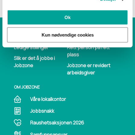
Ok
JOBBSØKER
BEDRIFT
Kun nødvendige cookies
Ledige stillinger
Rett person på rett
plass
Slik er det å jobbe i
Jobzone
Jobzone er revidert
arbeidsgiver
OM JOBZONE
Våre lokalkontor
Jobbsnakk
Raushetsaksjonen 2026
Samfunnsansvar