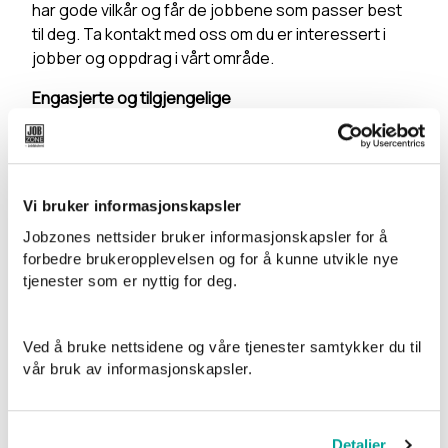
har gode vilkår og får de jobbene som passer best
til deg. Ta kontakt med oss om du er interessert i
jobber og oppdrag i vårt område.
Engasjerte og tilgjengelige
Jobzone har en visjon om å være den beste
arbeidsgiveren i bemanningsbransjen. Denne
visjonen innebærer at Jobzone jobber tett mot dere
Vi bruker informasjonskapsler
som er våre kunder og vikarer, og det at vi er til stede
i ditt lokalmiljø gjør at vi er lett tilgjengelige for deg
Jobzones nettsider bruker informasjonskapsler for å
gjennom hele oppdragsperioden.
forbedre brukeropplevelsen og for å kunne utvikle nye
tjenester som er nyttig for deg.
Trenger du hjelp til rekruttering eller bemanning,
eller ønsker du å jobbe som vikar hos oss? Send en
mail til
lillehammer@jobzone.no
eller
ta kontakt med
Ved å bruke nettsidene og våre tjenester samtykker du til
en av våre konsulenter.
vår bruk av informasjonskapsler.
Detaljer