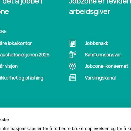
r det å jobbe i
Jobzone er revider
one
arbeidsgiver
ONE
åre lokalkontor
Jobbsnakk
aushetsaksjonen 2026
Samfunnsansvar
år visjon
Jobzone-konsernet
ikkerhet og phishing
Varslingskanal
psler
I SOSIALE MEDIER
KONTAKT OSS
informasjonskapsler for å forbedre brukeropplevelsen og for å k