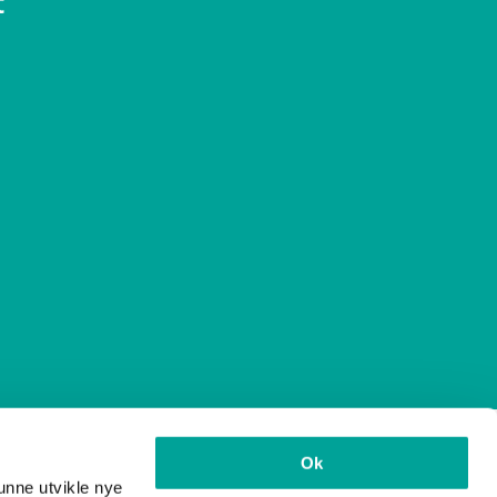
t
Ok
unne utvikle nye