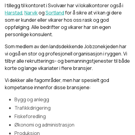
I tillegg til kontoret i Svolvær har vi lokalkontorer også i
Harstad
,
Narvik
og
Sortland
for å sikre at vi kan gi dere
som er kunder eller vikarer hos oss rask og god
oppfølging. Alle bedrifter og vikarer har sin egen
personlige konsulent.
Som medlem av den landsdekkende Jobzonekjeden har
vi også en stor og profesjonell organisasjon i ryggen. Vi
tilbyr alle rekrutterings- og bemanningstjenester til både
korte og lange vikariater i flere bransjer.
Vi dekker alle fagområder, men har spesielt god
kompetanse innenfor disse bransjene:
Bygg og anlegg
Trafikkdirigering
Fiskeforedling
Økonomi og administrasjon
Produksjon