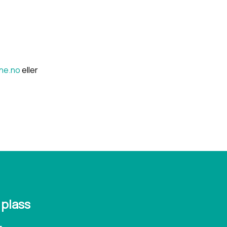
ne.no
eller
 plass