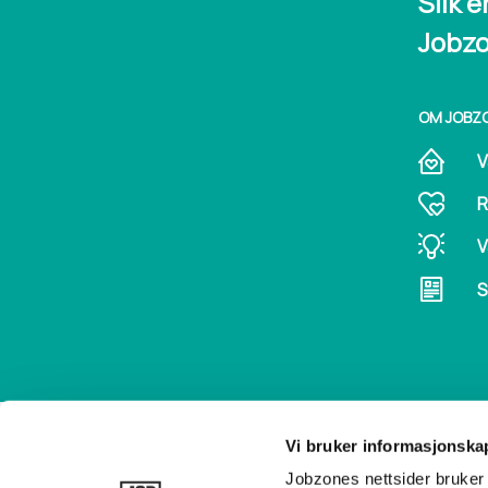
Slik e
Jobz
OM JOBZ
V
R
V
S
Vi bruker informasjonska
FØLG OSS 
Jobzones nettsider bruker 