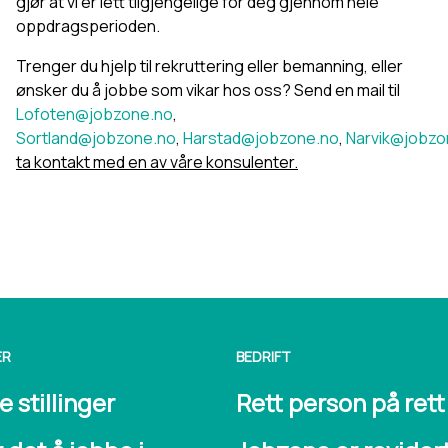
gjør at vi er lett tilgjengelige for deg gjennom hele
oppdragsperioden.
Trenger du hjelp til rekruttering eller bemanning, eller
ønsker du å jobbe som vikar hos oss? Send en mail til
Lofoten@jobzone.no
,
Sortland@jobzone.no
,
Harstad@jobzone.no
,
Narvik@jobzo
ta kontakt med en av våre konsulenter.
ER
BEDRIFT
 stillinger
Rett person på rett