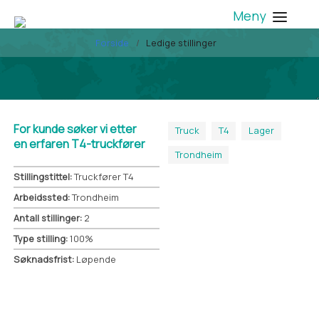
Meny
Forside
Ledige stillinger
For kunde søker vi etter
Truck
T4
Lager
en erfaren T4-truckfører
Trondheim
Stillingstittel:
Truckfører T4
Arbeids​sted:
Trondheim
Antall stillinger:
2
Type stilling:
100%
Søknads​frist:
Løpende