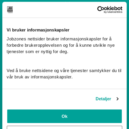
Jobzone
Jobzone er revidert
arbeidsgiver
OM JOBZONE
Vi bruker informasjonskapsler
Våre lokalkontor
Jobzones nettsider bruker informasjonskapsler for å
forbedre brukeropplevelsen og for å kunne utvikle nye
Jobbsnakk
tjenester som er nyttig for deg.
Raushetsaksjonen 2026
Samfunnsansvar
Ved å bruke nettsidene og våre tjenester samtykker du til
vår bruk av informasjonskapsler.
Vår visjon
Jobzone-konsernet
Detaljer
Sikkerhet og phishing
Varslingskanal
Ok